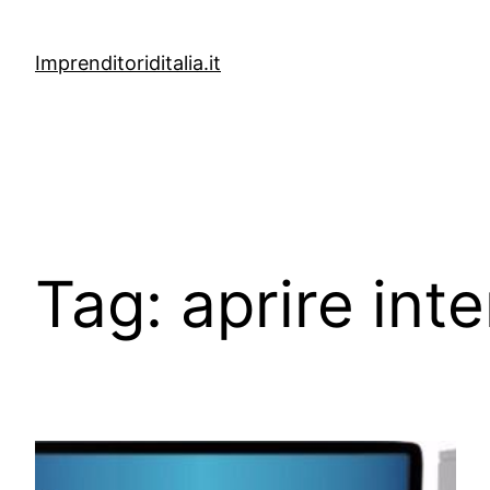
Vai
al
Imprenditoriditalia.it
contenuto
Tag:
aprire int