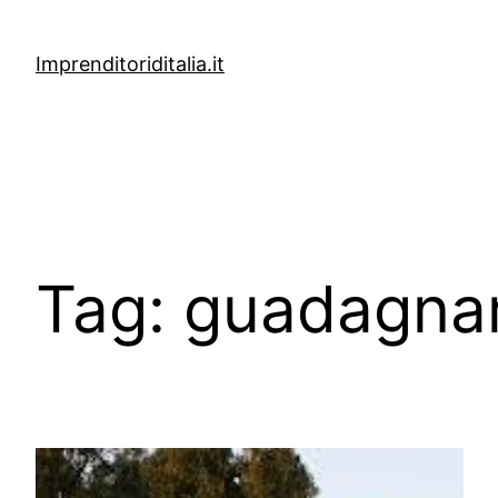
Vai
al
Imprenditoriditalia.it
contenuto
Tag:
guadagnar