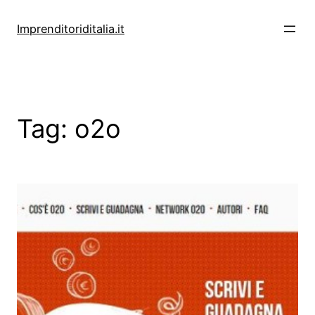
Vai
al
Imprenditoriditalia.it
contenuto
Tag:
o2o