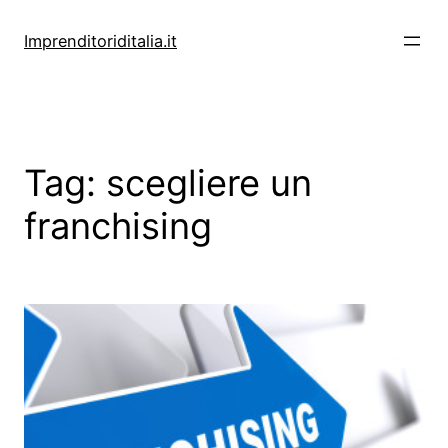
Vai
al
Imprenditoriditalia.it
contenuto
Tag:
scegliere un
franchising