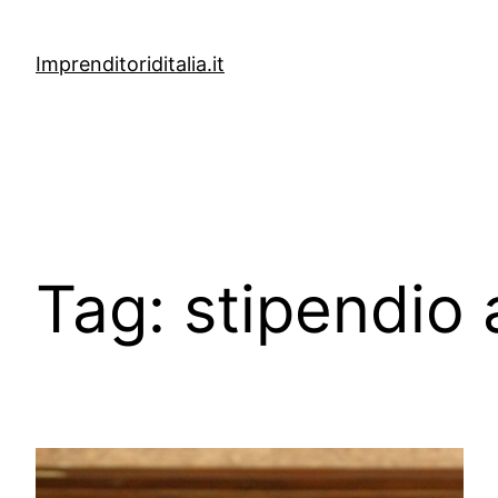
Vai
al
Imprenditoriditalia.it
contenuto
Tag:
stipendio