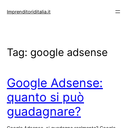
Vai
al
Imprenditoriditalia.it
contenuto
Tag:
google adsense
Google Adsense:
quanto si può
guadagnare?
Google Adsense, si guadagna realmente? Google