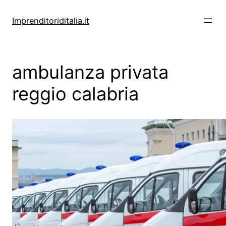
Vai
al
Imprenditoriditalia.it
contenuto
ambulanza privata
reggio calabria