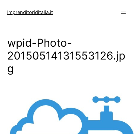
Vai
al
Imprenditoriditalia.it
contenuto
wpid-Photo-
20150514131553126.jp
g