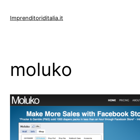
Vai
al
Imprenditoriditalia.it
contenuto
moluko