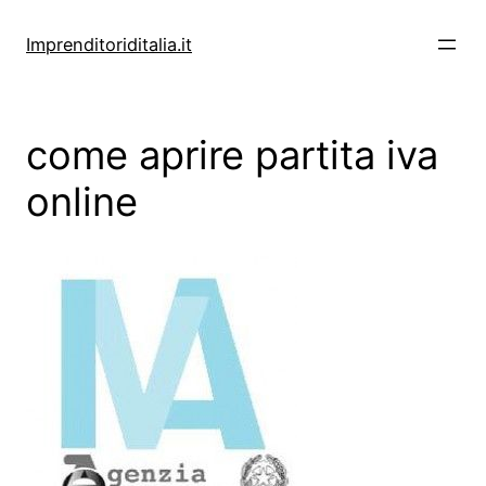
Vai
al
Imprenditoriditalia.it
contenuto
come aprire partita iva
online