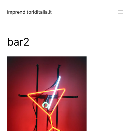
Vai
al
Imprenditoriditalia.it
contenuto
bar2