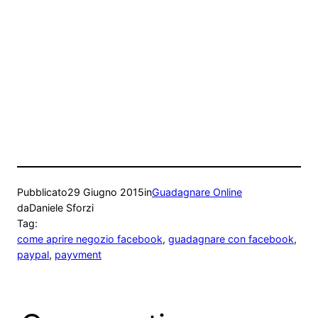
Pubblicato
29 Giugno 2015
in
Guadagnare Online
da
Daniele Sforzi
Tag:
come aprire negozio facebook
, 
guadagnare con facebook
, 
paypal
, 
payvment