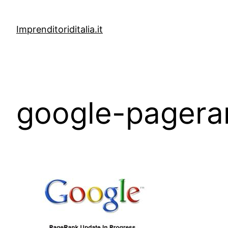
Vai
al
Imprenditoriditalia.it
contenuto
google-pagera