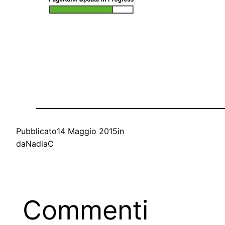
Pubblicato
14 Maggio 2015
in
da
NadiaC
Commenti