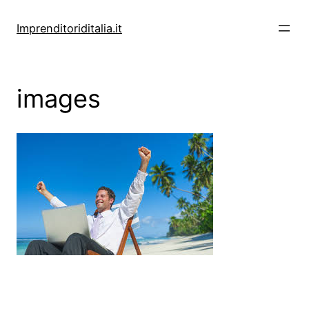
Vai
al
Imprenditoriditalia.it
contenuto
images