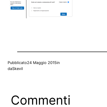
Pubblicato
24 Maggio 2015
in
da
Skevil
Commenti