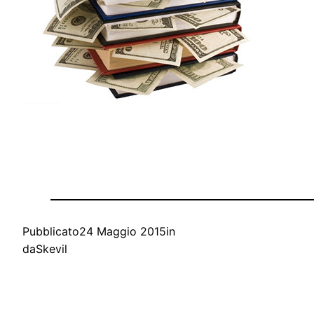
Pubblicato
24 Maggio 2015
in
da
Skevil