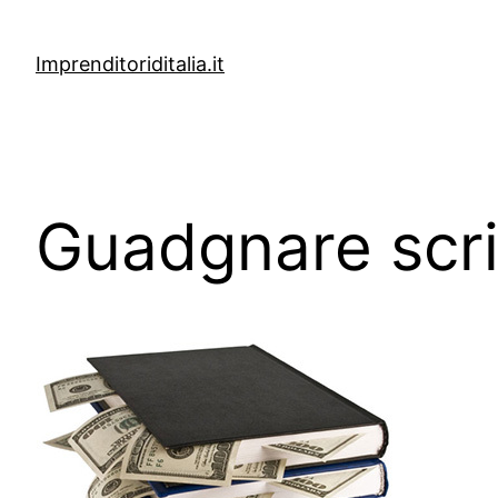
Vai
al
Imprenditoriditalia.it
contenuto
Guadgnare scriv