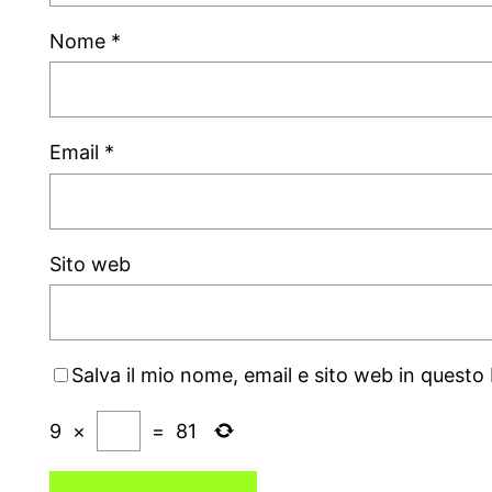
Nome
*
Email
*
Sito web
Salva il mio nome, email e sito web in quest
9
×
=
81