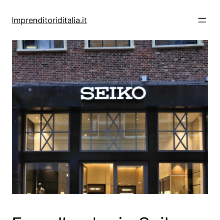
Vai
al
Imprenditoriditalia.it
contenuto