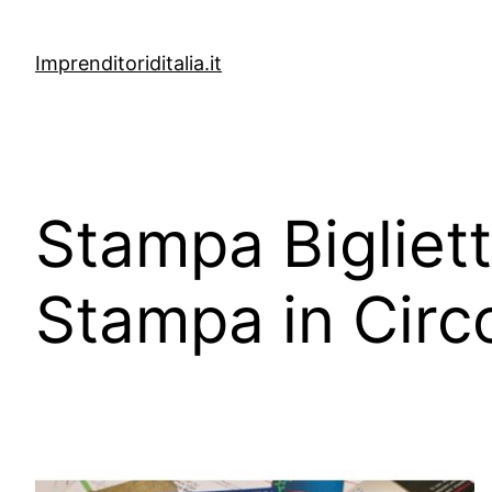
Vai
al
Imprenditoriditalia.it
contenuto
Stampa Biglietti
Stampa in Circ