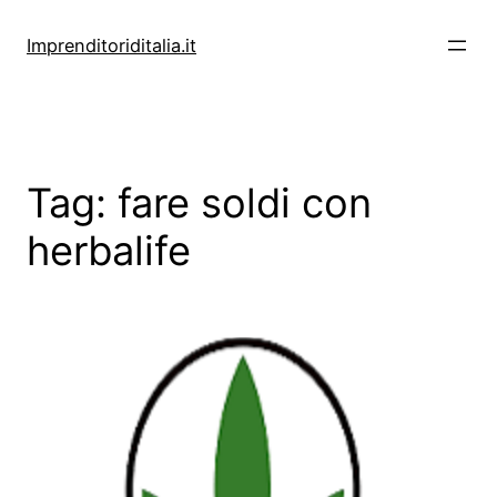
Vai
al
Imprenditoriditalia.it
contenuto
Tag:
fare soldi con
herbalife