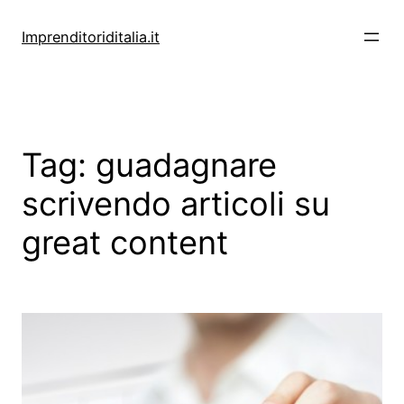
Vai
al
Imprenditoriditalia.it
contenuto
Tag:
guadagnare
scrivendo articoli su
great content