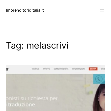
Vai
al
Imprenditoriditalia.it
contenuto
Tag:
melascrivi