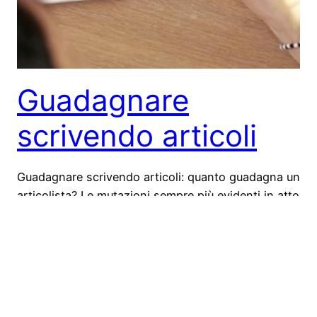
Guadagnare
scrivendo articoli
Guadagnare scrivendo articoli: quanto guadagna un
articolista? Le mutazioni sempre più evidenti in atto
nel mondo del lavoro, stanno imponendo a molte
persone di adattarsi alla nuova situazione con una
buona dose di flessibilità resa necessaria dalla
concorrenza sempre più forte derivante da livelli di
disoccupazione sempre più elevati. Una situazione
che si accompagna al…