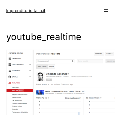
Vai
al
Imprenditoriditalia.it
contenuto
youtube_realtime