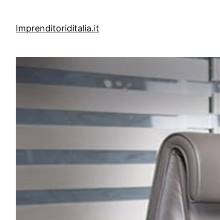
Vai
al
Imprenditoriditalia.it
contenuto