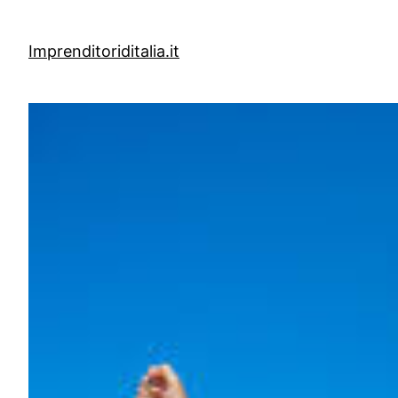
Vai
al
Imprenditoriditalia.it
contenuto