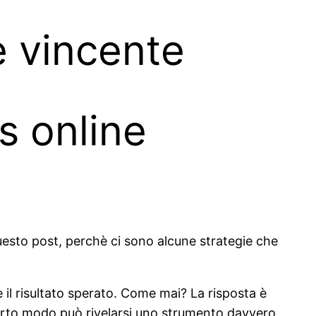
e vincente
s online
uesto post, perchè ci sono alcune strategie che
l risultato sperato. Come mai? La risposta è
 certo modo può rivelarsi uno strumento davvero