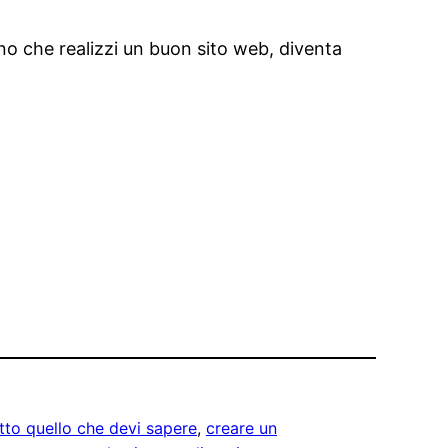
no che realizzi un buon sito web, diventa
utto quello che devi sapere
, 
creare un