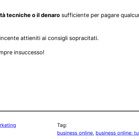
tà tecniche o il denaro
sufficiente per pagare qualcu
cente attieniti ai consigli sopracitati.
sempre insuccesso!
keting
Tag:
business online
, 
business online: t