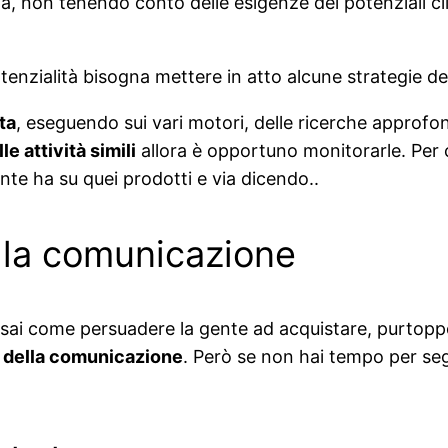
a, non tenendo conto delle esigenze dei potenziali cli
enzialità bisogna mettere in atto alcune strategie del
ta
, eseguendo sui vari motori, delle ricerche approfo
e attività simili
allora è opportuno monitorarle. Per cui
gente ha su quei prodotti e via dicendo..
lla comunicazione
 sai come persuadere la gente ad acquistare, purtopp
 della comunicazione
. Però se non hai tempo per seg