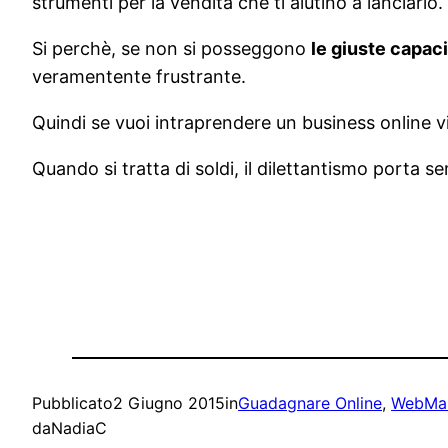
strumenti per la vendita che ti aiutino a lanciarlo.
Si perchè, se non si posseggono
le giuste capaci
veramentente frustrante.
Quindi se vuoi intraprendere un business online vin
Quando si tratta di soldi, il dilettantismo porta 
Pubblicato
2 Giugno 2015
in
Guadagnare Online
, 
WebMar
da
NadiaC