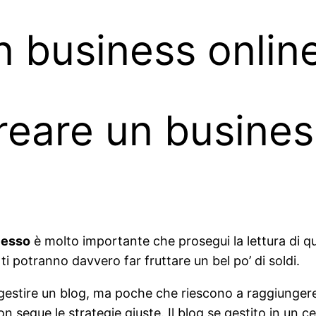
 business onlin
reare un busines
cesso
è molto importante che prosegui la lettura di q
i potranno davvero far fruttare un bel po’ di soldi.
stire un blog, ma poche che riescono a raggiungere i
n segue le strategie giuste. Il blog se gestito in un