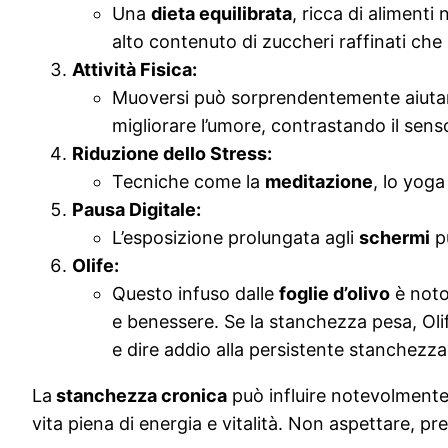
Una
dieta equilibrata
, ricca di alimenti
alto contenuto di zuccheri raffinati che 
Attività Fisica:
Muoversi può sorprendentemente aiutar
migliorare l’umore, contrastando il senso
Riduzione dello Stress:
Tecniche come la
meditazione
, lo yoga
Pausa Digitale:
L’esposizione prolungata agli
schermi
pu
Olife:
Questo infuso dalle
foglie d’olivo
è noto 
e benessere. Se la stanchezza pesa, Olif
e dire addio alla persistente stanchezza
La
stanchezza cronica
può influire notevolmente s
vita piena di energia e vitalità. Non aspettare, pren