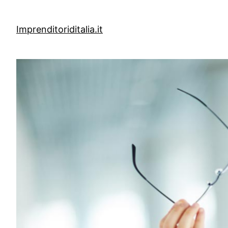
Vai
al
Imprenditoriditalia.it
contenuto