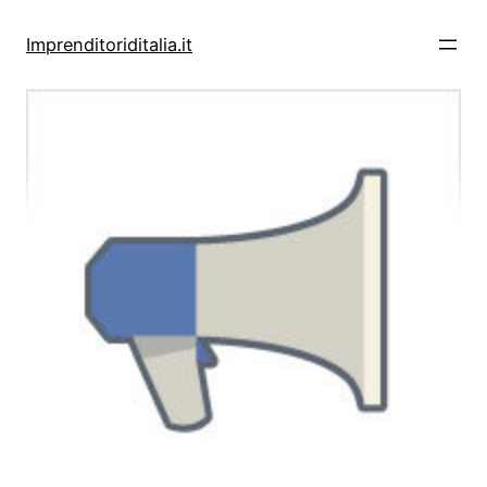
Vai
al
Imprenditoriditalia.it
contenuto